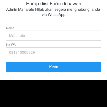
Harap diisi Form di bawah
Admin Maharatu Hijab akan segera menghubungi anda 
via WhatsApp
Nama
No WA
Kirim
`