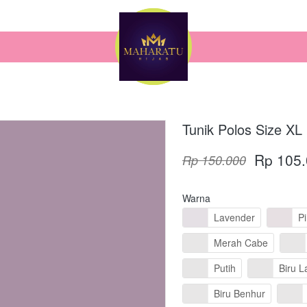
Tunik Polos Size XL
Rp 105
Rp 150.000
Warna
Lavender
P
Merah Cabe
Putih
Biru L
Biru Benhur