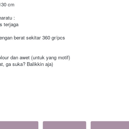
 130 cm
aratu :
s terjaga
engan berat sekitar 360 gr/pcs 
our dan awet (untuk yang motif)
t, ga suka? Balikkin aja)