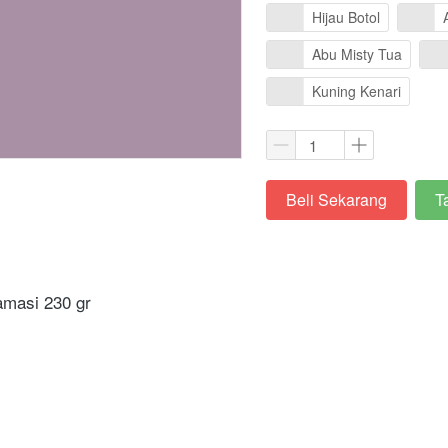
Hijau Botol
Abu Misty Tua
Kuning Kenari
Beli Sekarang
T
`
`
amasi 230 gr
m